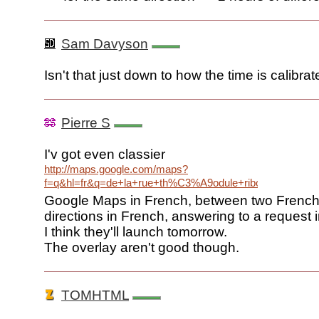
Sam Davyson
Isn't that just down to how the time is calibra
Pierre S
I'v got even classier
http://maps.google.com/maps?
f=q&hl=fr&q=de+la+rue+th%C3%A9odule+ribot+paris+%C
Google Maps in French, between two French c
directions in French, answering to a request 
I think they'll launch tomorrow.
The overlay aren't good though.
TOMHTML