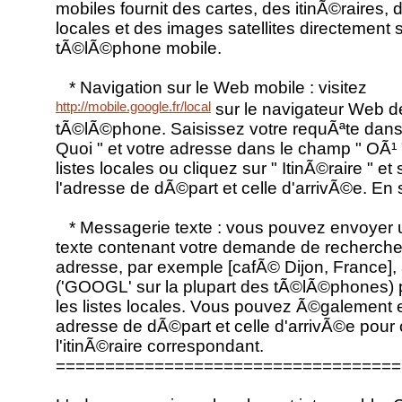
mobiles fournit des cartes, des itinÃ©raires, d
locales et des images satellites directement s
tÃ©lÃ©phone mobile.
* Navigation sur le Web mobile : visitez
http://mobile.google.fr/local
sur le navigateur Web d
tÃ©lÃ©phone. Saisissez votre requÃªte dans
Quoi " et votre adresse dans le champ " OÃ¹ 
listes locales ou cliquez sur " ItinÃ©raire " et
l'adresse de dÃ©part et celle d'arrivÃ©e. En 
* Messagerie texte : vous pouvez envoyer
texte contenant votre demande de recherche 
adresse, par exemple [cafÃ© Dijon, France]
('GOOGL' sur la plupart des tÃ©lÃ©phones) 
les listes locales. Vous pouvez Ã©galement 
adresse de dÃ©part et celle d'arrivÃ©e pour 
l'itinÃ©raire correspondant.
===================================