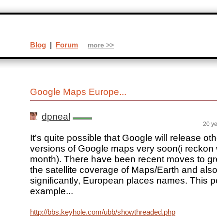
Blog
|
Forum
more >>
Google Maps Europe...
dpneal
20 y
It's quite possible that Google will release o
versions of Google maps very soon(i reckon 
month). There have been recent moves to gr
the satellite coverage of Maps/Earth and al
significantly, European places names. This p
example...
http://bbs.keyhole.com/ubb/showthreaded.php/Cat/0/Numb