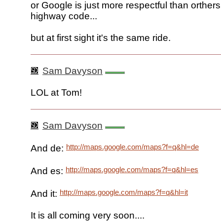
or Google is just more respectful than orther
highway code...
but at first sight it's the same ride.
Sam Davyson
LOL at Tom!
Sam Davyson
http://maps.google.com/maps?f=q&hl=de
And de:
http://maps.google.com/maps?f=q&hl=es
And es:
http://maps.google.com/maps?f=q&hl=it
And it:
It is all coming very soon....