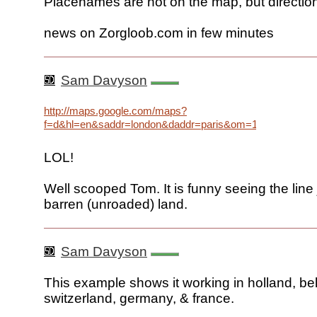
Placenames are not on the map, but directio
news on Zorgloob.com in few minutes
Sam Davyson
http://maps.google.com/maps?
f=d&hl=en&saddr=london&daddr=paris&om=1
LOL!
Well scooped Tom. It is funny seeing the line 
barren (unroaded) land.
Sam Davyson
This example shows it working in holland, be
switzerland, germany, & france.