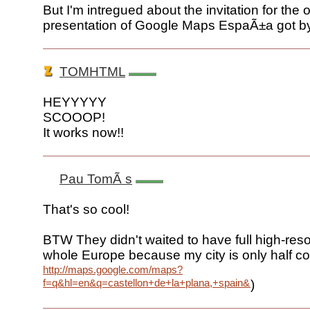
But I'm intregued about the invitation for the of
presentation of Google Maps EspaÃ±a got by
TOMHTML
HEYYYYY
SCOOOP!
It works now!!
Pau TomÃ s
That's so cool!
BTW They didn't waited to have full high-reso
whole Europe because my city is only half c
http://maps.google.com/maps?
f=q&hl=en&q=castellon+de+la+plana,+spain&ll=39.98823
)