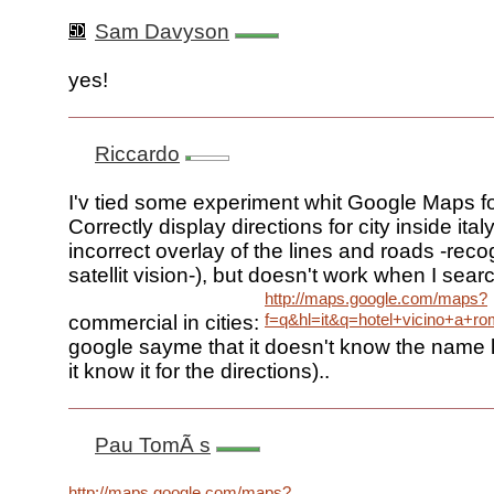
Sam Davyson
yes!
Riccardo
I'v tied some experiment whit Google Maps for
Correctly display directions for city inside ita
incorrect overlay of the lines and roads -reco
satellit vision-), but doesn't work when I sea
http://maps.google.com/maps?
f=q&hl=it&q=hotel+vicino+a+r
commercial in cities:
google sayme that it doesn't know the name lo
it know it for the directions)..
Pau TomÃ s
http://maps.google.com/maps?