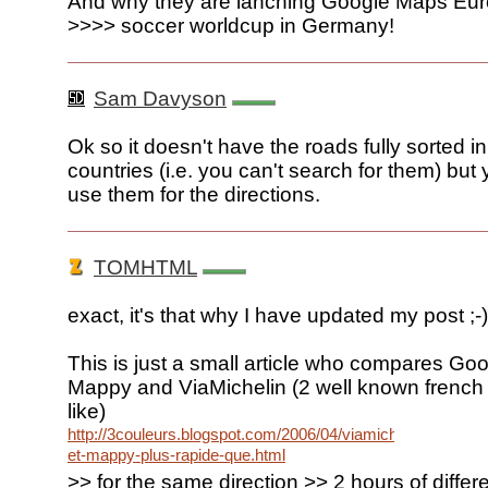
And why they are lanching Google Maps E
>>>> soccer worldcup in Germany!
Sam Davyson
Ok so it doesn't have the roads fully sorted in
countries (i.e. you can't search for them) but y
use them for the directions.
TOMHTML
exact, it's that why I have updated my post ;-)
This is just a small article who compares Go
Mappy and ViaMichelin (2 well known frenc
like)
http://3couleurs.blogspot.com/2006/04/viamichelin-
et-mappy-plus-rapide-que.html
>> for the same direction >> 2 hours of differ