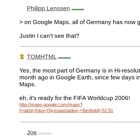
Philipp Lenssen
> on Google Maps, all of Germany has now g
Justin I can't see that?
TOMHTML
Yes, the most part of Germany is in Hi-resolu
month ago in Google Earth, since few days i
Maps.
eh, it's ready for the FIFA Worldcup 2006!
http://maps.google.com/maps?
f=q&hl=fr&q=Olympiastadion,+Berlin&ll=52.515411,13.2
Joe