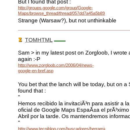
But I found that post :
http://groups.google.com/group/Google-
Maps/browse_thread/thread/057dd7a45a5b895d/80490d15
Strange (Warsaw?), but not unthinkable
TOMHTML
Sam > in my latest post on Zorgloob, I wrote
again :-P
http://www.zorgloob.com/2006/04/news-
google-en-bref.asp
You bet that the lanch will be today, but on a
found that :
"
Hemos recibido la invitaciÃ³n para asistir a l
oficial de Google Maps EspaÃ±a el prÃ³ximo
Abril por la tarde. Os mantendremos informa
"
http://www.tecniblog.com/buscadores/herramientas/prese