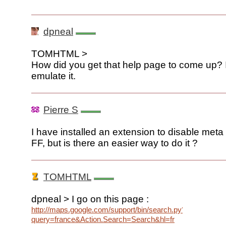
dpneal
TOMHTML >
How did you get that help page to come up? 
emulate it.
Pierre S
I have installed an extension to disable meta 
FF, but is there an easier way to do it ?
TOMHTML
dpneal > I go on this page :
http://maps.google.com/support/bin/search.py?
query=france&Action.Search=Search&hl=fr