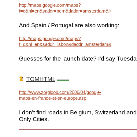
http://maps.google.com/maps?
f=d&hl=en&saddr=bern&daddr=amsterdam&ll=50.078295,
And Spain / Portugal are also working:
http://maps.google.com/maps?
f=d&hl=en&saddr=lisbon&daddr=amsterdam&ll=45.55252
Guesses for the launch date? I'd say Tuesda
TOMHTML
http://www.zorgloob.com/2006/04/google-
maps-en-france-et-en-europe.asp
I don't find roads in Belgium, Switzerland and
Only Cities.