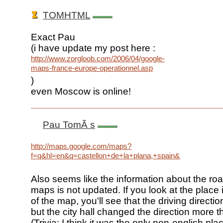
TOMHTML
Exact Pau
(i have update my post here :
http://www.zorgloob.com/2006/04/google-
maps-france-europe-operationnel.asp
)
even Moscow is online!
Pau TomÃ s
http://maps.google.com/maps?
f=q&hl=en&q=castellon+de+la+plana,+spain&t=h&om=0&ll
Also seems like the information about the roa
maps is not updated. If you look at the place 
of the map, you'll see that the driving directio
but the city hall changed the direction more 
(Trivia: I think it was the only non-english pl