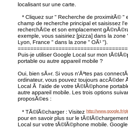
localisant sur une carte.
* Cliquez sur " Recherche de proximitÃ© " 
champ de recherche principal et saisissez l'e
recherchÃ©e et son emplacement gÃ©nÃ©ral
exemple, vous saisiriez [pizza] dans la zone "
Lyon, France " dans la zone " OÃ¹ ").
===================================
Puis-je utiliser Google Local sur mon tÃ©lÃ
portable ou autre appareil mobile ?
Oui, bien sÃ»r. Si vous n'Ãªtes pas connect
ordinateur, vous pouvez toujours accÃ©der
Local Ã l'aide de votre tÃ©lÃ©phone portabl
autre appareil mobile. Les trois options suiv
proposÃ©es :
http://www.google.fr/g
* TÃ©lÃ©charger : Visitez
pour en savoir plus sur le tÃ©lÃ©chargemen
Local sur votre tÃ©lÃ©phone mobile. Google