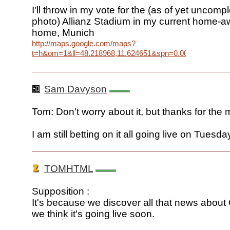
I'll throw in my vote for the (as of yet uncompl
photo) Allianz Stadium in my current home-a
home, Munich
http://maps.google.com/maps?
t=h&om=1&ll=48.218968,11.624651&spn=0.004361,0.0072
Sam Davyson
Tom: Don't worry about it, but thanks for the 
I am still betting on it all going live on Tuesda
TOMHTML
Supposition :
It's because we discover all that news abou
we think it's going live soon.