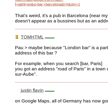
f=q&hl=en&q=bar,+barcelona&t=h&om=1
That's weird, it's a pub in Barcelona (near my
doesn't appear as a bussines but as an add
TOMHTML
Pau > maybe because "London bar" is a part 
address of this bar ?
For example, when you search [bar, Paris]
you got an address "road of Paris" in a town 
sur-Aube".
justin flavin
on Google Maps, all of Germany has now gon