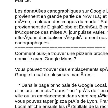
France.
Les donnÃ©es cartographiques sur Google 
proviennent en grande partie de NAVTEQ et 
mÃªme, la plupart des images du mode " Satel
proviennent de DigitalGlobe et EarthSat. Bie
frÃ©quence des mises Ã jour puisse varier,
efforÃ§ons d'actualiser rÃ©guliÃ¨rement n
cartographiques.
==================================
Comment puis-je trouver une pizzeria proch
domicile avec Google Maps ?
Vous pouvez trouver des emplacements spÃ©
Google Local de plusieurs maniÃ¨res :
* Dans la page principale de Google Local, il
d'inclure les mots " dans " ou " prÃ¨s de " en
ville ou un emplacement dans votre requÃªte
vous pouvez taper [pizza prÃ¨s de Lyon, Fra
Local affiche ensuite les rÃ©sultats de la re