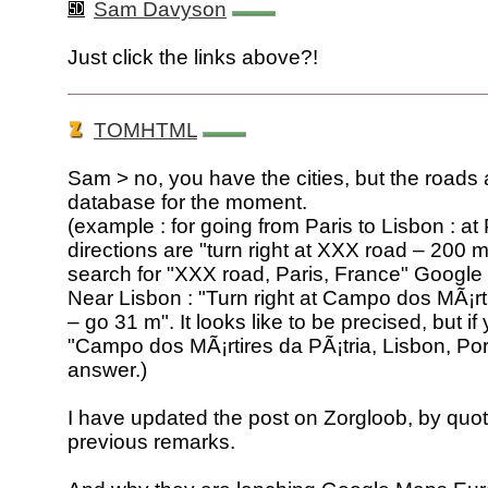
Sam Davyson
Just click the links above?!
TOMHTML
Sam > no, you have the cities, but the roads a
database for the moment.
(example : for going from Paris to Lisbon : at 
directions are "turn right at XXX road – 200 m
search for "XXX road, Paris, France" Google 
Near Lisbon : "Turn right at Campo dos MÃ¡rti
– go 31 m". It looks like to be precised, but i
"Campo dos MÃ¡rtires da PÃ¡tria, Lisbon, Por
answer.)
I have updated the post on Zorgloob, by quot
previous remarks.