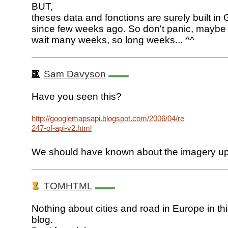
BUT,
theses data and fonctions are surely built i
since few weeks ago. So don't panic, maybe
wait many weeks, so long weeks... ^^
Sam Davyson
Have you seen this?
http://googlemapsapi.blogspot.com/2006/04/revision-
247-of-api-v2.html
We should have known about the imagery up
TOMHTML
Nothing about cities and road in Europe in this
blog.