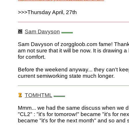
>>>Thursday April, 27th
Sam Davyson
Sam Davyson of zorggloob.com fame! Thank
am not sure that it will be now. It is drawing a l
for comfort.
Before the weekend anyway... they can't keep i
current semiworking state much longer.
TOMHTML
Mmm... we had the same discuss when we d
"CL2" : "it's for tomorow!" became "it's for ne
became "it's for the next month" and so and so