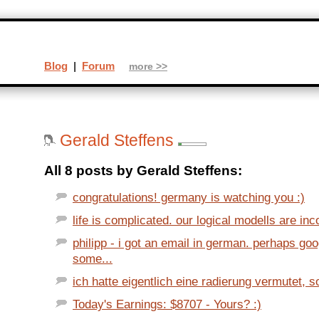
Blog
|
Forum
more >>
Gerald Steffens
All 8 posts by Gerald Steffens:
congratulations! germany is watching you :)
life is complicated. our logical modells are inco
philipp - i got an email in german. perhaps go
some...
ich hatte eigentlich eine radierung vermutet, so 
Today's Earnings: $8707 - Yours? :)